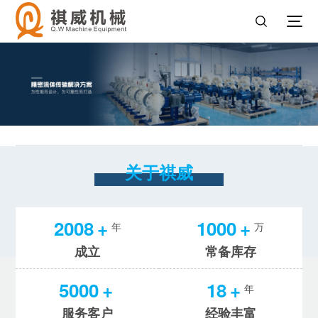
关于祺威
2008
+
1000
+
年
万
成立
常备库存
5000
+
18
+
年
服务客户
经验丰富