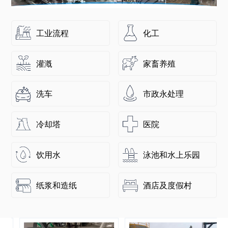
工业流程
化工
灌漑
家畜养殖
洗车
市政永处理
冷却塔
医院
饮用水
泳池和水上乐园
纸浆和造纸
酒店及度假村