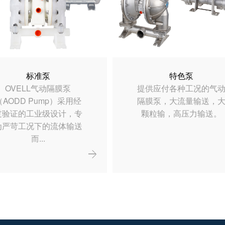
标准泵
特色泵
OVELL气动隔膜泵
提供应付各种工况的气
（AODD Pump）采用经
隔膜泵，大流量输送，
过验证的工业级设计，专
颗粒输，高压力输送。
为严苛工况下的流体输送
而...