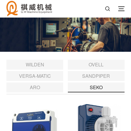
WILDEN
OVELL
VERSA-MATIC
SANDPIPER
ARO
SEKO