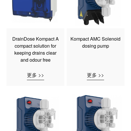
DrainDose Kompact A
Kompact AMC Solenoid
compact solution for
dosing pump
keeping drains clear
and odour free
更多 >>
更多 >>