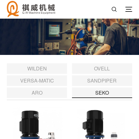
WILDEN
OVELL
VERSA-MATIC
SANDPIPER
ARO
SEKO